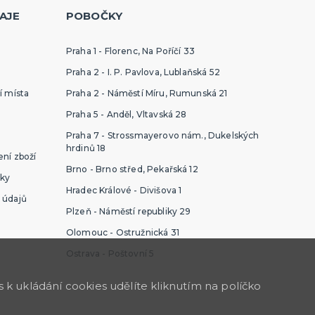
AJE
POBOČKY
Praha 1 - Florenc, Na Poříčí 33
Praha 2 - I. P. Pavlova, Lublaňská 52
í místa
Praha 2 - Náměstí Míru, Rumunská 21
Praha 5 - Anděl, Vltavská 28
Praha 7 - Strossmayerovo nám., Dukelských
hrdinů 18
ní zboží
Brno - Brno střed, Pekařská 12
ky
Hradec Králové - Divišova 1
 údajů
Plzeň - Náměstí republiky 29
Olomouc - Ostružnická 31
Ostrava - Poštovní 5
k ukládání cookies udělíte kliknutím na políčko