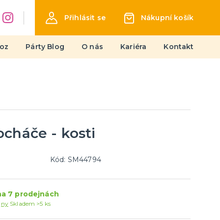
Přihlásit se
Nákupní košík
oz
Párty Blog
O nás
Kariéra
Kontakt
Líčení
Jizvy a hororový make-up
Latex
Barvy UV
cháče - kosti
další kategorie
Sety líčidel
Barvy na obličej
Tetování, rtěnky a umělé řasy
Kamínky a třpytky
Kód: SM44794
a 7 prodejnách
jny
Skladem >5 ks