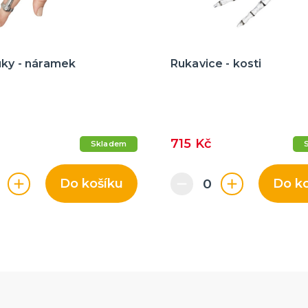
uky - náramek
Rukavice - kosti
715 Kč
Skladem
Do košíku
Do k