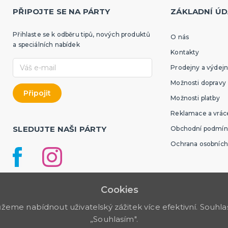
PŘIPOJTE SE NA PÁRTY
ZÁKLADNÍ ÚD
Přihlaste se k odběru tipů, nových produktů
O nás
a speciálních nabídek
Kontakty
Prodejny a výdejn
Možnosti dopravy
Možnosti platby
Reklamace a vráce
SLEDUJTE NAŠI PÁRTY
Obchodní podmín
Ochrana osobních
Cookies
me nabídnout uživatelský zážitek více efektivní. Souhlas 
„Souhlasím".