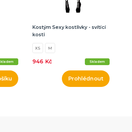
Kostým Sexy kostlivky - svítící
kosti
XS
M
946 Kč
Skladem
Skladem
ošíku
Prohlédnout