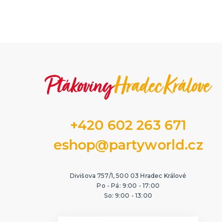
Dámské
Dámské
Kostýmy Svatý Patrick
Pánské
Dámské
Pánské
+420 602 263 671
eshop@partyworld.cz
Divišova 757/1, 500 03 Hradec Králové
Po - Pá: 9:00 - 17:00
So: 9:00 - 13:00