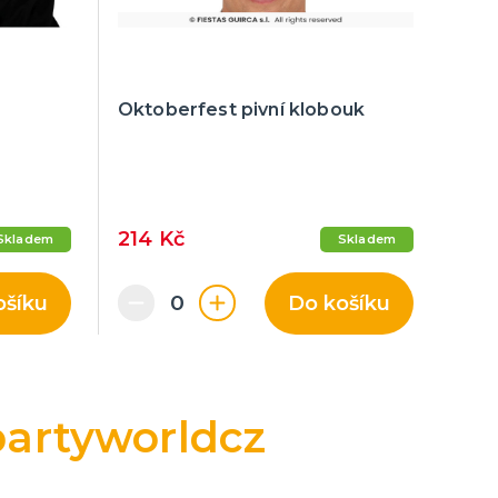
Oktoberfest pivní klobouk
Nar
Mám
214 Kč
47 
Skladem
Skladem
ošíku
Do košíku
artyworldcz