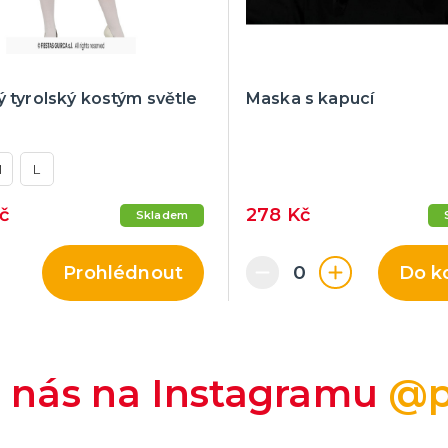
 tyrolský kostým světle
Maska s kapucí
M
L
Kč
278 Kč
Skladem
Prohlédnout
Do k
e nás na Instagramu
@p