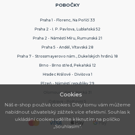
POBOČKY
Praha 1 - Florenc, Na Poříčí 33
Praha 2 - I. P. Pavlova, Lublaňská 52
Praha 2 - Náměstí Míru, Rumunská 21
Praha 5 - Anděl, Vltavská 28
Praha 7 - Strossmayerovo nám., Dukelských hrdinů 18
Brno - Brno střed, Pekařská 12
Hradec Králové - Divišova 1
Plzeň - Náměstí republiky 29
Olomouc - Ostružnická 31
Cookies
Ostrava - Poštovní 5
Náš e-shop používá cookies. Díky tomu vám můžeme
nabídnout uživatelský zážitek více efektivní. Souhlas k
ukládání cookies udělíte kliknutím na políčko
„Souhlasím".