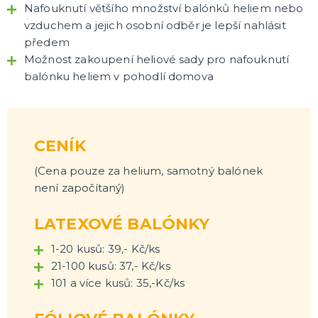
Nafouknutí většího množství balónků heliem nebo
vzduchem a jejich osobní odběr je lepší nahlásit
předem
Možnost zakoupení heliové sady pro nafouknutí
balónku heliem v pohodlí domova
CENÍK
(Cena pouze za helium, samotný balónek
není započítaný)
LATEXOVÉ BALÓNKY
1-20 kusů: 39,- Kč/ks
21-100 kusů: 37,- Kč/ks
101 a více kusů: 35,-Kč/ks