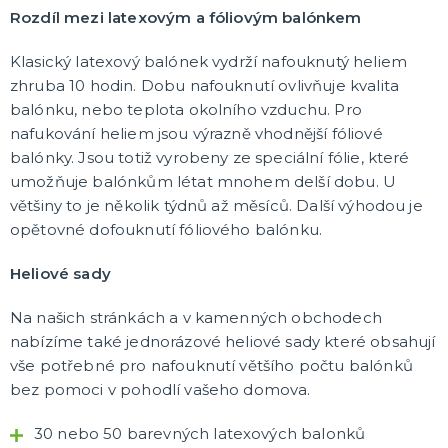
Rozdíl mezi latexovým a fóliovým balónkem
Klasický latexový balónek vydrží nafouknutý heliem
zhruba 10 hodin. Dobu nafouknutí ovlivňuje kvalita
balónku, nebo teplota okolního vzduchu. Pro
nafukování heliem jsou výrazně vhodnější fóliové
balónky. Jsou totiž vyrobeny ze speciální fólie, které
umožňuje balónkům létat mnohem delší dobu. U
většiny to je několik týdnů až měsíců. Další výhodou je
opětovné dofouknutí fóliového balónku.
Heliové sady
Na našich stránkách a v kamenných obchodech
nabízíme také jednorázové heliové sady které obsahují
vše potřebné pro nafouknutí většího počtu balónků
bez pomoci v pohodlí vašeho domova.
30 nebo 50 barevných latexových balonků