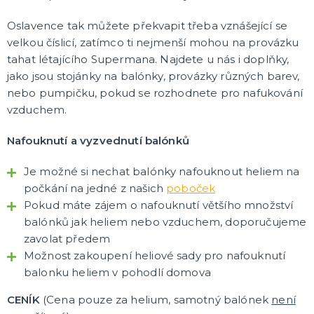
Čert Anděl a Mikuláš
Oslavence tak můžete překvapit třeba vznášející se
Halloweenské doplňky
velkou číslicí, zatímco ti nejmenší mohou na provázku
Havaj
Korunky a křídla
Klobouky a čepice
Retro a Hippies
Loučení se svobodou
Doplňky pro pány
Sexy kostýmky
Škrabošky
Masky na obličej
Barevné spreje na vlasy
Brýle
Paruky
Kníry a vousy
Péřová boa
Rukavičky
Punčocháče a punčochy
Kontaktní čočky
Tutu sukně a spodní prádlo
Ostatní doplňky
DALŠÍ KATEGORIE
tahat létajícího Supermana. Najdete u nás i doplňky,
jako jsou stojánky na balónky, provázky různých barev,
LÍČENÍ
nebo pumpičku, pokud se rozhodnete pro nafukování
Jizvy a hororový make-up
vzduchem.
Latex
Barvy UV
Nafouknutí a vyzvednutí balónků
Sety líčidel
Barvy na obličej
Tetování, rtěnky a umělé řasy
Kamínky a třpytky
DALŠÍ KATEGORIE
Je možné si nechat balónky nafouknout heliem na
NA OSLAVY
počkání na jedné z našich
poboček
Doplňky na oslavy
Pokud máte zájem o nafouknutí většího množství
Tématické párty
balónků jak heliem nebo vzduchem, doporučujeme
Balónky
Narozeninová oslava
DALŠÍ KATEGORIE
zavolat předem
Možnost zakoupení heliové sady pro nafouknutí
DÁRKY A VTIPNÉ PŘEDMĚTY
balonku heliem v pohodlí domova
Originální dárky
CENÍK
(Cena pouze za helium, samotný balónek
není
Přání