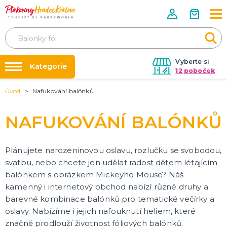
Vyberte si
Kategorie
12 poboček
Úvod
Nafukování balónků
Půjčovna kostýmů
KOSTÝMY NA KARNEVAL
Kostýmy pro dospělé
Párty výzdoba na klíč
NAFUKOVÁNÍ BALÓNKŮ
Dětské kostýmy a doplňky
Nafukování balónků
Prodejny
LICENCOVANÉ PRODUKTY
Plánujete narozeninovou oslavu, rozlučku se svobodou,
Angry Birds
Rozvoz
svatbu, nebo chcete jen udělat radost dětem létajícím
Auta
balónkem s obrázkem Mickeyho Mouse? Náš
Párty Blog
Avengers
kamenný i internetový obchod nabízí různé druhy a
O nás
Batman
Disney princezny
Ledové království
Lokomotiva Tomáš
Minnie a Mickey Mouse
Nemo a Dory
Prasátko Peppa
Spiderman
Sponge Bob
Star Wars
Superman
Krteček
Tlapková patrola
DALŠÍ KATEGORIE
barevné kombinace balónků pro tematické večírky a
Kariéra
oslavy. Nabízíme i jejich nafouknutí heliem, které
DOPLŇKY KE KOSTÝMŮM
značně prodlouží životnost fóliových balónků.
Kontakt
Vánoční doplňky