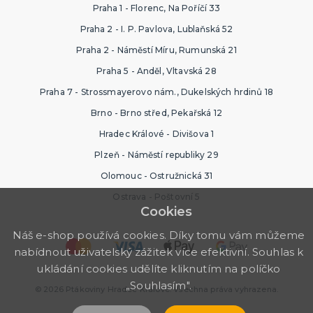
Praha 1 - Florenc, Na Poříčí 33
Praha 2 - I. P. Pavlova, Lublaňská 52
Praha 2 - Náměstí Míru, Rumunská 21
Praha 5 - Anděl, Vltavská 28
Praha 7 - Strossmayerovo nám., Dukelských hrdinů 18
Brno - Brno střed, Pekařská 12
Hradec Králové - Divišova 1
Plzeň - Náměstí republiky 29
Olomouc - Ostružnická 31
Ostrava - Poštovní 5
Cookies
Náš e-shop používá cookies. Díky tomu vám můžeme
nabídnout uživatelský zážitek více efektivní. Souhlas k
ukládání cookies udělíte kliknutím na políčko
„Souhlasím".
© 2026 Ptákoviny Hradec Králové. Všechna práva vyhrazena.