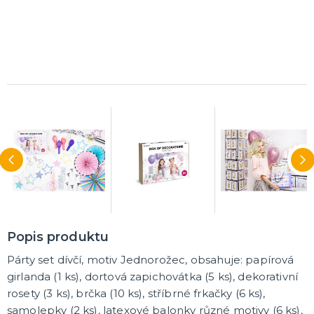
Popis produktu
Párty set dívčí, motiv Jednorožec, obsahuje: papírová
girlanda (1 ks), dortová zapichovátka (5 ks), dekorativní
rosety (3 ks), brčka (10 ks), stříbrné frkačky (6 ks),
samolepky (2 ks), latexové balonky různé motivy (6 ks),