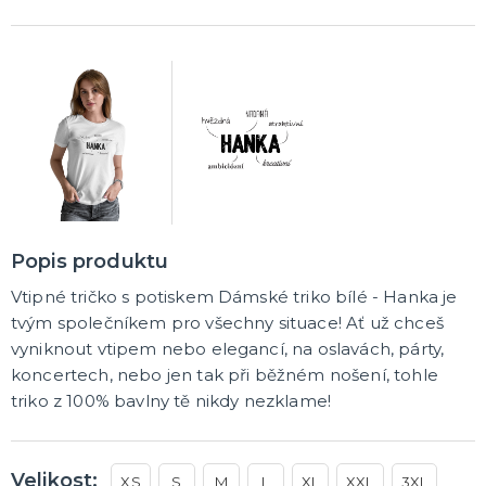
Popis produktu
Vtipné tričko s potiskem Dámské triko bílé - Hanka je
tvým společníkem pro všechny situace! Ať už chceš
vyniknout vtipem nebo elegancí, na oslavách, párty,
koncertech, nebo jen tak při běžném nošení, tohle
triko z 100% bavlny tě nikdy nezklame!
Velikost:
XS
S
M
L
XL
XXL
3XL