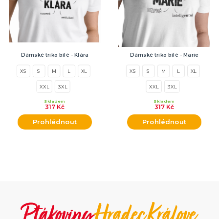
Dámské triko bílé - Klára
Dámské triko bílé - Marie
XS
S
M
L
XL
XS
S
M
L
XL
XXL
3XL
XXL
3XL
Skladem
Skladem
317 Kč
317 Kč
Prohlédnout
Prohlédnout