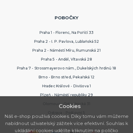
POBOČKY
Praha 1 - Florenc, Na Poříčí 33
Praha 2 - I. P. Pavlova, Lublaňská 52
Praha 2 - Náměstí Míru, Rumunská 21
Praha 5 - Anděl, Vltavská 28
Praha 7 - Strossmayerovo nám., Dukelských hrdinů 18
Brno - Brno střed, Pekařská 12
Hradec Králové - Divišova 1
Plzeň - Náměstí republiky 29
Olomouc - Ostružnická 31
Cookies
Ostrava - Poštovní 5
Náš e-shop používá cookies. Díky tomu vám můžeme
nabídnout uživatelský zážitek více efektivní. Souhlas k
ukládání cookies udělíte kliknutím na políčko