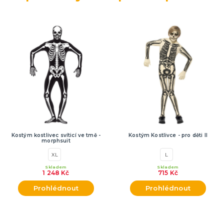
Kostým kostlivec svíticí ve tmě -
Kostým Kostlivce - pro děti II
morphsuit
XL
L
Skladem
Skladem
1 248 Kč
715 Kč
Prohlédnout
Prohlédnout