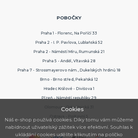
POBOČKY
Praha 1 - Florenc, Na Poříčí 33
Praha 2 - I. P. Pavlova, Lublaňská 52
Praha 2 - Náměstí Míru, Rumunská 21
Praha 5 - Anděl, Vltavská 28
Praha 7 - Strossmayerovo nám., Dukelských hrdinů 18
Brno - Brno střed, Pekařská 12
Hradec Králové - Divišova 1
Plzeň - Náměstí republiky 29
Olomouc - Ostružnická 31
Cookies
Ostrava - Poštovní 5
Náš e-shop používá cookies. Díky tomu vám můžeme
nabídnout uživatelský zážitek více efektivní. Souhlas k
ukládání cookies udělíte kliknutím na políčko