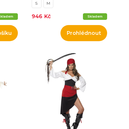
S
M
946 Kč
Skladem
Skladem
ošíku
Prohlédnout