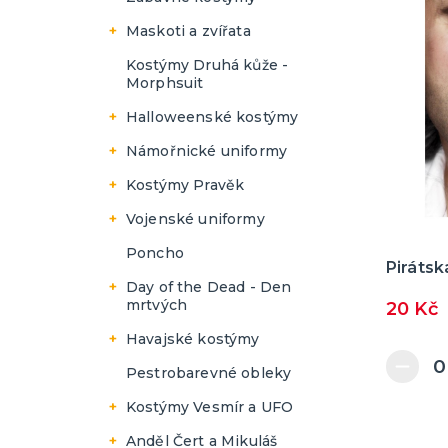
další kategorie
Narozeninová oslava
Pánské
Maskoti a zvířata
Dámské
Kostýmy Druhá kůže -
Morphsuit
Pánské
Halloweenské kostýmy
Dámské
Námořnické uniformy
Pánské
Dámské
Kostýmy Pravěk
Pánské
Dámské
Vojenské uniformy
Pánské
Dámské
Poncho
Pirátsk
Pánské
Day of the Dead - Den
mrtvých
20 Kč
Dámské
Havajské kostýmy
Pánské
Dámské
Pestrobarevné obleky
Pánské
Kostýmy Vesmír a UFO
Dámské
Anděl Čert a Mikuláš