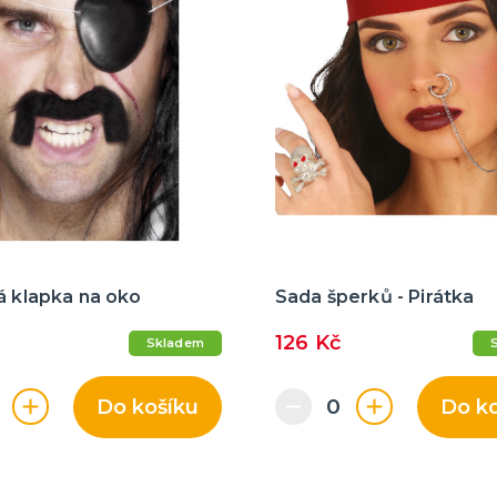
á klapka na oko
Sada šperků - Pirátka
126 Kč
Skladem
Do košíku
Do k