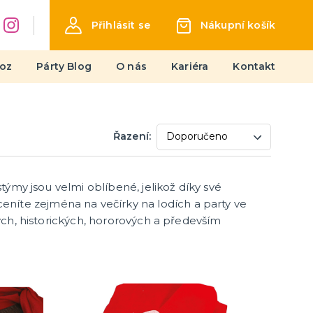
Přihlásit se
Nákupní košík
oz
Párty Blog
O nás
Kariéra
Kontakt
Líčení
Řazení:
Jizvy a hororový make-up
Latex
Barvy UV
stýmy jsou velmi oblíbené, jelikož díky své
další kategorie
Sety líčidel
Barvy na obličej
Tetování, rtěnky a umělé řasy
Kamínky a třpytky
íte zejména na večírky na lodích a party ve
vých, historických, hororových a především