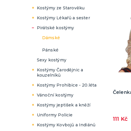
Pánské
Dámské
Kostýmy ze Starověku
Pánské
Dámské
Kostýmy Lékařů a sester
Pánské
Dámské
Pirátské kostýmy
Pánské
Dámské
Pánské
Sexy kostýmy
Kostýmy Čarodějnic a
kouzelníků
Dámské
Kostýmy Prohibice - 20.léta
Čelenka
Pánské
Dámské
Vánoční kostýmy
Pánské
Dámské
Kostýmy jeptišek a kněží
Pánské
Dámské
Uniformy Policie
111 Kč
Pánské
Dámské
Kostýmy Kovbojů a Indiánů