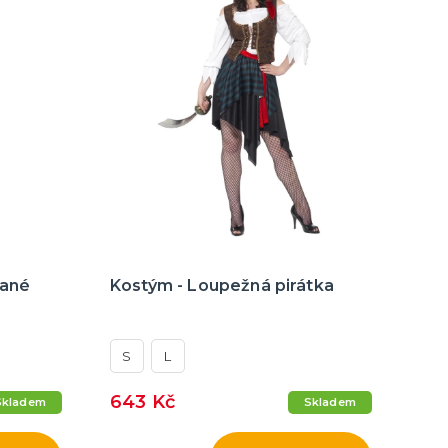
vané
Kostým - Loupežná pirátka
S
L
643 Kč
Skladem
Skladem