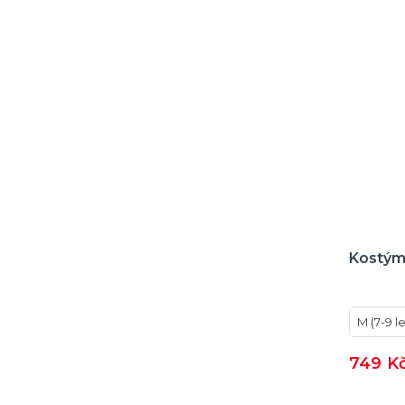
Kostým
M (7-9 le
749 K