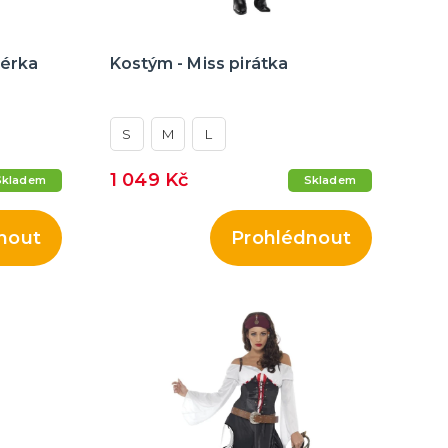
nérka
Kostým - Miss pirátka
S
M
L
1 049 Kč
Skladem
Skladem
nout
Prohlédnout