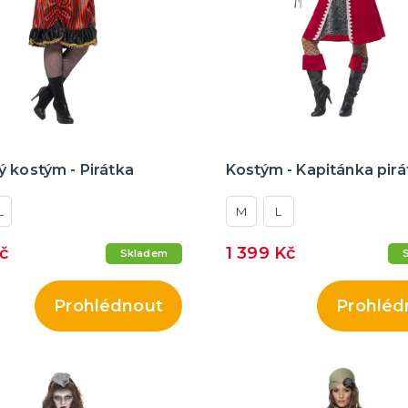
 kostým - Pirátka
Kostým - Kapitánka pirá
L
M
L
Kč
1 399 Kč
Skladem
Prohlédnout
Prohléd