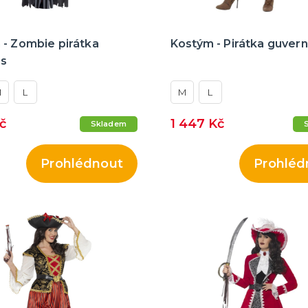
 - Zombie pirátka
Kostým - Pirátka guver
ss
M
L
M
L
Kč
1 447 Kč
Skladem
Prohlédnout
Prohléd