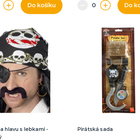
Do košíku
Do k
a hlavu s lebkami -
Pirátská sada
ý