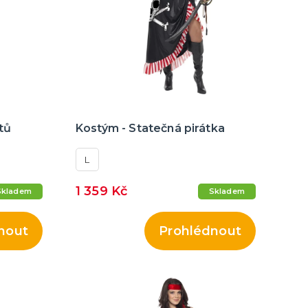
tů
Kostým - Statečná pirátka
L
1 359 Kč
Skladem
Skladem
nout
Prohlédnout