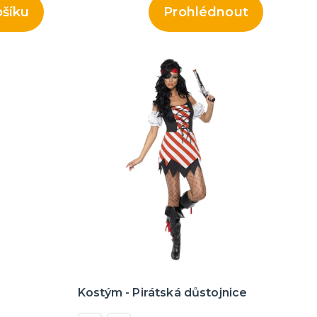
ošíku
Prohlédnout
Kostým - Pirátská důstojnice