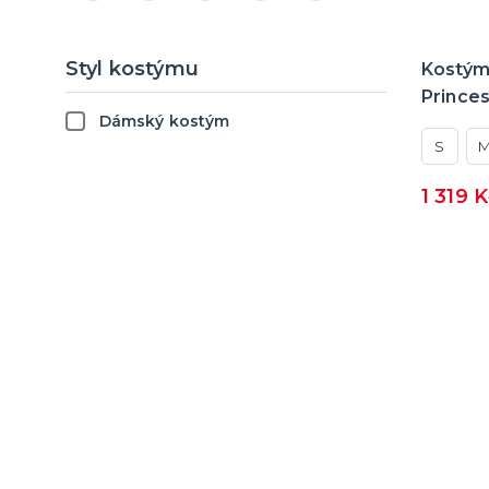
Princeznovská párty
Tutu sukně a spodní prádlo
Retro párty
Styl kostýmu
Ostatní doplňky
Kostým
St. Patrick's Day Párty
Prince
Dámský kostým
Vesmírná párty
S
Zahradní párty
1 319 
Prohibice párty
Poker párty
Kočičí párty
Baby Shower a narození
miminka