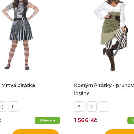
 Mrtvá pirátka
Kostým Pirátky - pruho
legíny
t)
L
S
M
L
č
1 566 Kč
Skladem