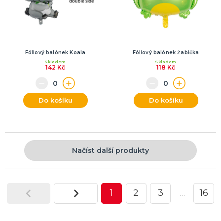
Fóliový balónek Koala
Fóliový balónek Žabička
Skladem
Skladem
142 Kč
118 Kč
Do košíku
Do košíku
Načíst další produkty
1
2
3
…
16