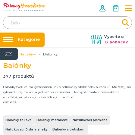
Vyberte si
Kategorie
12 poboček
Úvod
Na oslavy
Balónky
Půjčovna kostýmů
KOSTÝMY NA KARNEVAL
Balónky
Kostýmy pro dospělé
Párty výzdoba na klíč
Dětské kostýmy a doplňky
Nafukování balónků
377
produktů
Prodejny
LICENCOVANÉ PRODUKTY
Balónky tvoří velmi významnou roli v celkové výzdobě oslav a večírků. Můžete jimi
vykouzlit zajímavou a jedinečnou atmosféru. Na výběr máte z obrovského
Angry Birds
Rozvoz
množství jak latexových, tak fóliových balónků.
Auta
číst více
Párty Blog
Avengers
O nás
Batman
Disney princezny
Ledové království
Lokomotiva Tomáš
Minnie a Mickey Mouse
Nemo a Dory
Prasátko Peppa
Spiderman
Sponge Bob
Star Wars
Superman
Krteček
Tlapková patrola
DALŠÍ KATEGORIE
Balónky fóliové
Balónky metalické
Nafukovací písmena
Kariéra
DOPLŇKY KE KOSTÝMŮM
Nafukovací čísla a znaky
Balónky s potiskem
Kontakt
Vánoční doplňky