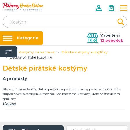
Vyberte si
Kategorie
12 poboček
Úvod
Kostýmy na karneval
Dětské kostýmy a doplňky
Půjčovna kostýmů
KOSTÝMY NA KARNEVAL
Dětské pirátské kostýmy
Kostýmy pro dospělé
Párty výzdoba na klíč
Dětské pirátské kostýmy
Dětské kostýmy a doplňky
Nafukování balónků
4
produkty
Prodejny
LICENCOVANÉ PRODUKTY
Které dítě by netoužilo stát se pirátem a podnikat plavby po otevřeném moři s
Angry Birds
Rozvoz
tlupou svých pirátských kumpánů. Zde nabízíme kostýmy, které Vašim dětem
Auta
splní sny.
Párty Blog
Avengers
číst více
O nás
Batman
Disney princezny
Ledové království
Lokomotiva Tomáš
Minnie a Mickey Mouse
Nemo a Dory
Prasátko Peppa
Spiderman
Sponge Bob
Star Wars
Superman
Krteček
Tlapková patrola
DALŠÍ KATEGORIE
Kariéra
DOPLŇKY KE KOSTÝMŮM
Kontakt
Vánoční doplňky