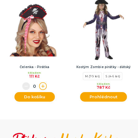
Čelenka - Pirátka
Kostým Zombie pirátky - dětský
Skladem
111 Kč
M (7-9 let)
S (4-6 let)
Skladem
787 Kč
Do košíku
Prohlédnout