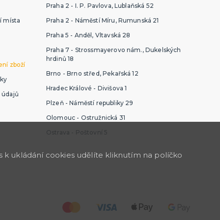
Praha 2 - I. P. Pavlova, Lublaňská 52
í místa
Praha 2 - Náměstí Míru, Rumunská 21
Praha 5 - Anděl, Vltavská 28
Praha 7 - Strossmayerovo nám., Dukelských
hrdinů 18
ní zboží
Brno - Brno střed, Pekařská 12
ky
Hradec Králové - Divišova 1
 údajů
Plzeň - Náměstí republiky 29
Olomouc - Ostružnická 31
Ostrava - Poštovní 5
k ukládání cookies udělíte kliknutím na políčko