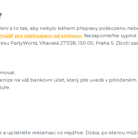
?
alení a to tak, aby nebylo během přepravy poškozeno neb
rmulář pro odstoupení od smlouvy.
Nezapomeňte vyplnit v
su PartyWorld, Vltavská 277/28, 150 00, Praha 5. Zboží z
rmovat.
íze na váš bankovní účet, který jste uvedli v přiloženém
tuře.
e a uplatněte reklamaci co nejdříve. Doba, po kterou můž