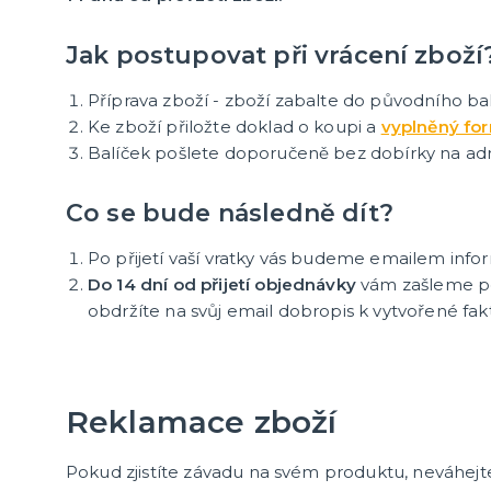
další kategorie
Narozeninová oslava
Jak postupovat při vrácení zboží
Příprava zboží - zboží zabalte do původního b
Ke zboží přiložte doklad o koupi a
vyplněný fo
Balíček pošlete doporučeně bez dobírky na adre
Co se bude následně dít?
Po přijetí vaší vratky vás budeme emailem info
Do 14 dní od přijetí objednávky
vám zašleme pen
obdržíte na svůj email dobropis k vytvořené fak
Reklamace zboží
Pokud zjistíte závadu na svém produktu, neváhejt