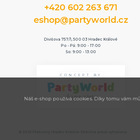
+420 602 263 671
eshop@partyworld.cz
Divišova 757/1, 500 03 Hradec Králové
Po - Pá: 9:00 - 17:00
So: 9:00 - 13:00
CONCEPT BY
Náš e-shop používá cookies. Díky tomu vám může
© 2026 Ptákoviny Hradec Králové. Všechna práva vyhrazena.