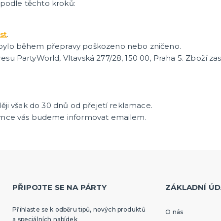
 podle těchto kroků:
st
.
ebylo během přepravy poškozeno nebo zničeno.
su PartyWorld, Vltavská 277/28, 150 00, Praha 5. Zboží z
ěji však do 30 dnů od přejetí reklamace.
lamce vás budeme informovat emailem.
PŘIPOJTE SE NA PÁRTY
ZÁKLADNÍ ÚD
Přihlaste se k odběru tipů, nových produktů
O nás
a speciálních nabídek