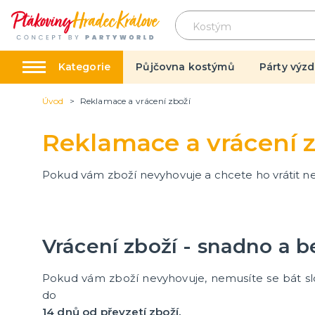
Kategorie
Půjčovna kostýmů
Párty výzd
Úvod
Reklamace a vrácení zboží
Kostýmy na karneval
Licenc
Reklamace a vrácení 
Kostýmy pro dospělé
Angry B
Dětské kostýmy a doplňky
Auta
Pokud vám zboží nevyhovuje a chcete ho vrátit ne
Avenger
další ka
Batman
Disney 
Ledové k
Lokomot
Minnie 
Nemo a 
Prasátk
Spider
Sponge
Star Wa
Superm
Krteček
Tlapková
Vrácení zboží - snadno a be
Na oslavy
Dárky 
Doplňky na oslavy
Originál
Pokud vám zboží nevyhovuje, nemusíte se bát sl
Tématické párty
Přání
do
Balónky
14 dnů od převzetí zboží.