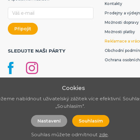
Kontakty
Prodejny a výdejn
Možnosti dopravy
Možnosti platby
Reklamace a vráce
SLEDUJTE NAŠI PÁRTY
Obchodní podmín
Ochrana osobních
Cookies
me nabídnout uživatelský zážitek více efektivní. Souhlas 
„Souhlasím".
Nastavení
Souhlasím
Souhlas můžete odmítnout
zde
.