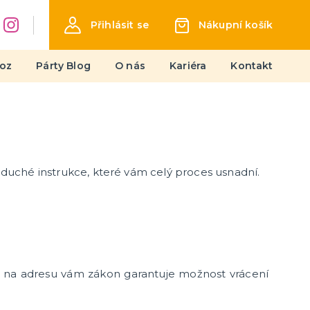
Přihlásit se
Nákupní košík
oz
Párty Blog
O nás
Kariéra
Kontakt
Líčení
Jizvy a hororový make-up
Latex
oduché instrukce, které vám celý proces usnadní.
Barvy UV
další kategorie
Sety líčidel
Barvy na obličej
Tetování, rtěnky a umělé řasy
Kamínky a třpytky
m na adresu vám zákon garantuje možnost vrácení