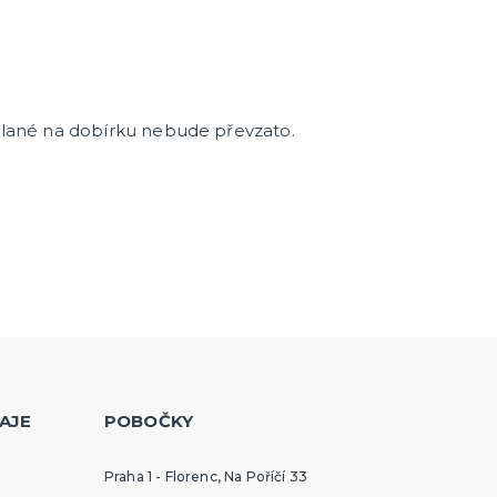
aslané na dobírku nebude převzato.
AJE
POBOČKY
Praha 1 - Florenc, Na Poříčí 33