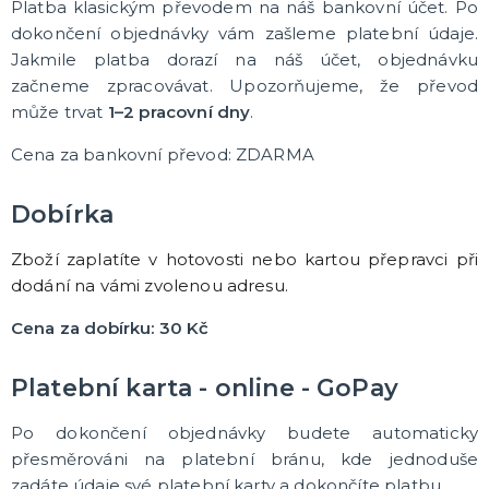
Platba klasickým převodem na náš bankovní účet. Po
Čert Anděl a Mikuláš
dokončení objednávky vám zašleme platební údaje.
Halloweenské doplňky
Jakmile platba dorazí na náš účet, objednávku
Havaj
Korunky a křídla
Klobouky a čepice
Retro a Hippies
Loučení se svobodou
Doplňky pro pány
Sexy kostýmky
Škrabošky
Masky na obličej
Barevné spreje na vlasy
Brýle
Paruky
Kníry a vousy
Péřová boa
Rukavičky
Punčocháče a punčochy
Kontaktní čočky
Tutu sukně a spodní prádlo
Ostatní doplňky
DALŠÍ KATEGORIE
začneme zpracovávat. Upozorňujeme, že převod
může trvat
1–2 pracovní dny
.
LÍČENÍ
Jizvy a hororový make-up
Cena za bankovní převod: ZDARMA
Latex
Barvy UV
Dobírka
Sety líčidel
Barvy na obličej
Tetování, rtěnky a umělé řasy
Kamínky a třpytky
DALŠÍ KATEGORIE
Zboží zaplatíte v hotovosti nebo kartou přepravci při
NA OSLAVY
dodání na vámi zvolenou adresu.
Doplňky na oslavy
Tématické párty
Cena za dobírku: 30 Kč
Balónky
Narozeninová oslava
DALŠÍ KATEGORIE
Platební karta - online - GoPay
DÁRKY A VTIPNÉ PŘEDMĚTY
Po dokončení objednávky budete automaticky
Originální dárky
přesměrováni na platební bránu, kde jednoduše
Přání
zadáte údaje své platební karty a dokončíte platbu.