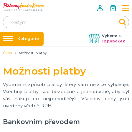
Vyberte si
Kategorie
12 poboček
Úvod
Možnosti platby
Půjčovna kostýmů
KOSTÝMY NA KARNEVAL
Kostýmy pro dospělé
Párty výzdoba na klíč
Možnosti platby
Dětské kostýmy a doplňky
Nafukování balónků
Prodejny
Vyberte si způsob platby, který vám nejvíce vyhovuje.
LICENCOVANÉ PRODUKTY
Všechny platby jsou bezpečné a jednoduché, aby byl
Angry Birds
Rozvoz
váš nákup co nejpohodlnější. Všechny ceny jsou
Auta
Párty Blog
Avengers
uvedeny včetně DPH.
O nás
Batman
Disney princezny
Ledové království
Lokomotiva Tomáš
Minnie a Mickey Mouse
Nemo a Dory
Prasátko Peppa
Spiderman
Sponge Bob
Star Wars
Superman
Krteček
Tlapková patrola
DALŠÍ KATEGORIE
Bankovním převodem
Kariéra
DOPLŇKY KE KOSTÝMŮM
Kontakt
Vánoční doplňky