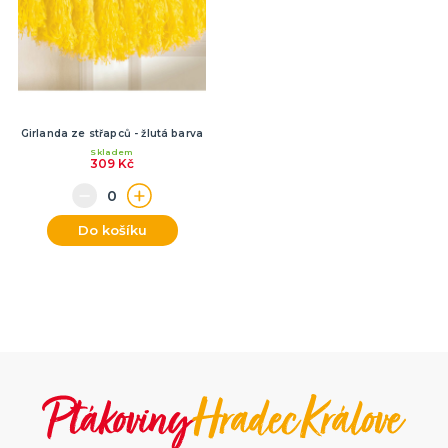
Girlanda ze střapců - žlutá barva
Skladem
309 Kč
Do košíku