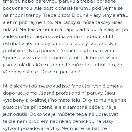
tmavou nebo barevnou paruku a třeba i pořádně
pocuchanou. Ale dost k charakterům... podívejme se
na modní trendy. Třeba disco! Dlouhé vlasy, vlny a afra...
a ehm přiznejme si to. Ne každý si může takový účes
udělat. Ne každá žena má například dlouhé vlasy až po
zadek, nebo naopak, žádná žena si nebude chtít
ostříhat vlasy jen aby si udělala krásný účes ve stylu
prohibice... No a pánové, řekněme si to na rovinu.
Spousta z vás už dnes nemusí mít tak bujaré kštice
jako v mládí takže si to prostě můžete ulehčit tím, že
všechny oslníte úžasnou parukou!
Milé slečny i dámy, pokud jste fanoušci rychlé změny,
doporučujeme úžasné profesionální paruky. Jsou
vyrobeny z kvalitnějšího materiálu. Díky tomu nejen že
působí více přirozeně, ale si samotná péče o ně je
jednodušší. Dokonce je můžete tepelně upravovat,
takže není problém například žehličkou na vlasy
vytvořit požadované vlny. Nemusíte se bát, že