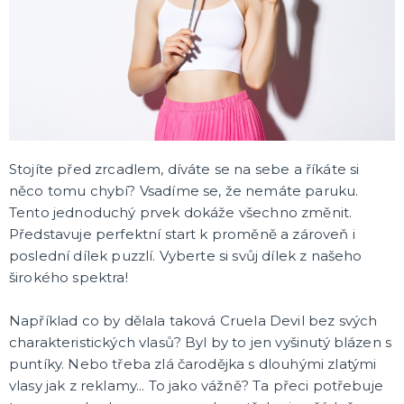
Čert Anděl a Mikuláš
Halloweenské doplňky
Havaj
Korunky a křídla
Klobouky a čepice
Retro a Hippies
Loučení se svobodou
Doplňky pro pány
Sexy kostýmky
Škrabošky
Masky na obličej
Barevné spreje na vlasy
Brýle
Paruky
Kníry a vousy
Péřová boa
Rukavičky
Punčocháče a punčochy
Kontaktní čočky
Tutu sukně a spodní prádlo
Ostatní doplňky
DALŠÍ KATEGORIE
LÍČENÍ
Jizvy a hororový make-up
Latex
Barvy UV
Stojíte před zrcadlem, díváte se na sebe a říkáte si
Sety líčidel
Barvy na obličej
Tetování, rtěnky a umělé řasy
Kamínky a třpytky
DALŠÍ KATEGORIE
něco tomu chybí? Vsadíme se, že nemáte paruku.
Tento jednoduchý prvek dokáže všechno změnit.
NA OSLAVY
Představuje perfektní start k proměně a zároveň i
Doplňky na oslavy
poslední dílek puzzlí. Vyberte si svůj dílek z našeho
Tématické párty
širokého spektra!
Balónky
Narozeninová oslava
DALŠÍ KATEGORIE
Například co by dělala taková Cruela Devil bez svých
charakteristických vlasů? Byl by to jen vyšinutý blázen s
DÁRKY A VTIPNÉ PŘEDMĚTY
puntíky. Nebo třeba zlá čarodějka s dlouhými zlatými
Originální dárky
vlasy jak z reklamy... To jako vážně? Ta přeci potřebuje
Přání