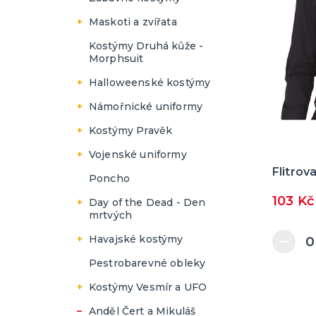
další kategorie
Narozeninová oslava
Pánské
Maskoti a zvířata
Dámské
Kostýmy Druhá kůže -
Morphsuit
Pánské
Halloweenské kostýmy
Dámské
Námořnické uniformy
Pánské
Dámské
Kostýmy Pravěk
Pánské
Dámské
Vojenské uniformy
Flitrov
Pánské
Dámské
Poncho
Pánské
103 Kč
Day of the Dead - Den
mrtvých
Dámské
Havajské kostýmy
Pánské
Dámské
Pestrobarevné obleky
Pánské
Kostýmy Vesmír a UFO
Dámské
Anděl Čert a Mikuláš