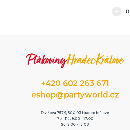
Princeznovská párty
Tutu sukně a spodní prádlo
Retro párty
Ostatní doplňky
St. Patrick's Day Párty
Vesmírná párty
Zahradní párty
Prohibice párty
Poker párty
Kočičí párty
+420 602 263 671
Baby Shower a narození
miminka
eshop@partyworld.cz
Divišova 757/1, 500 03 Hradec Králové
Po - Pá: 9:00 - 17:00
So: 9:00 - 13:00