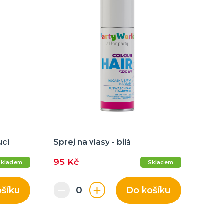
ucí
Sprej na vlasy - bilá
95 Kč
Skladem
Skladem
ošíku
Do košíku