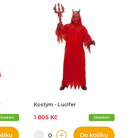
ý
Kostým - Lucifer
1 805 Kč
Skladem
Skladem
ošíku
Do košíku