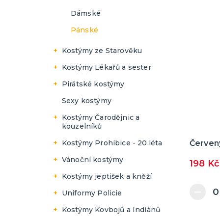
Pánské
Dámské
Pánské
Kostýmy ze Starověku
Dámské
Kostýmy Lékařů a sester
Pánské
Dámské
Pirátské kostýmy
Pánské
Dámské
Sexy kostýmy
Pánské
Kostýmy Čarodějnic a
kouzelníků
Dámské
Červený
Kostýmy Prohibice - 20.léta
Pánské
Dámské
Vánoční kostýmy
198 Kč
Pánské
Dámské
Kostýmy jeptišek a kněží
Pánské
Dámské
Uniformy Policie
Pánské
Dámské
Kostýmy Kovbojů a Indiánů