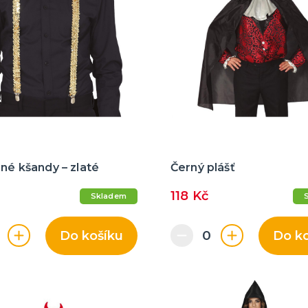
ané kšandy – zlaté
Černý plášť
118 Kč
Skladem
Do košíku
Do k