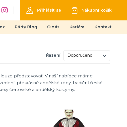
Přihlásit se
Nákupní košík
oz
Párty Blog
O nás
Kariéra
Kontakt
Líčení
Řazení:
Jizvy a hororový make-up
Latex
Barvy UV
 dlouze představovat! V naší nabídce máme
další kategorie
Sety líčidel
Barvy na obličej
Tetování, rtěnky a umělé řasy
Kamínky a třpytky
edení, překrásné andělské róby, tradiční české
sexy čertovské a andělský kostýmy.