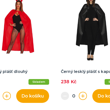
 plášť dlouhý
Černý lesklý plášť s kap
238 Kč
Skladem
Do košíku
Do k