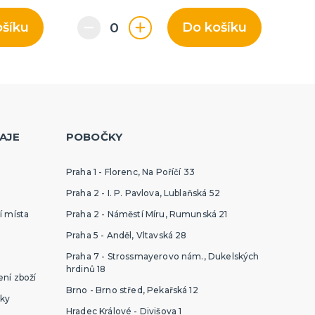
ošíku
Do košíku
AJE
POBOČKY
Praha 1 - Florenc, Na Poříčí 33
Praha 2 - I. P. Pavlova, Lublaňská 52
í místa
Praha 2 - Náměstí Míru, Rumunská 21
Praha 5 - Anděl, Vltavská 28
Praha 7 - Strossmayerovo nám., Dukelských
hrdinů 18
ní zboží
Brno - Brno střed, Pekařská 12
ky
Hradec Králové - Divišova 1