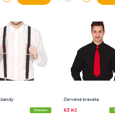
kšandy
Červená kravata
63 Kč
Skladem