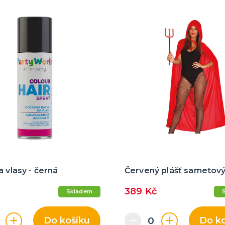
a vlasy - černá
Červený plášť sametov
389 Kč
Skladem
Do košíku
Do k